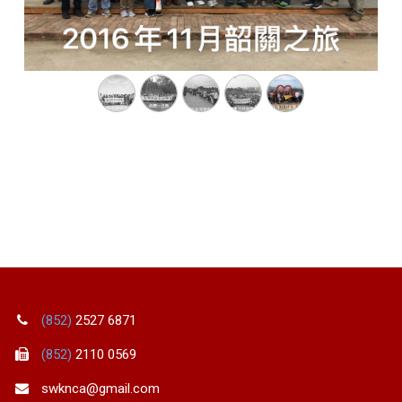
(852)
2527 6871
(852)
2110 0569
swknca@gmail.com