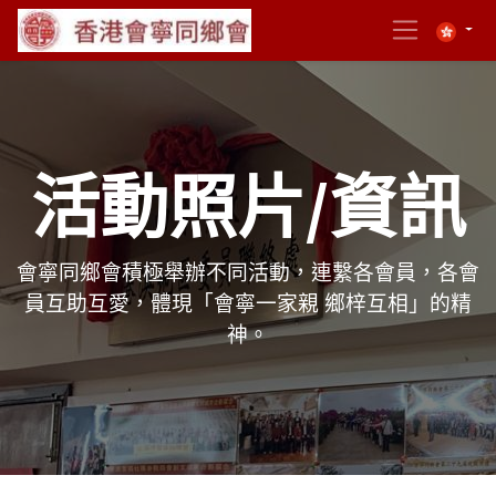
活動照片/資訊
會寧同鄉會積極舉辦不同活動，連繫各會員，各會
員互助互愛，體現「會寧一家親 鄉梓互相」的精
神。