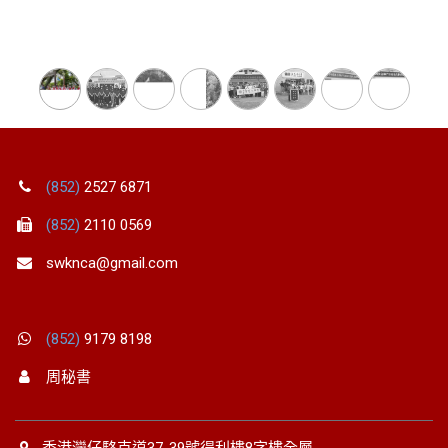
(852)
2527 6871
(852)
2110 0569
swknca@gmail.com
(852)
9179 8198
周秘書