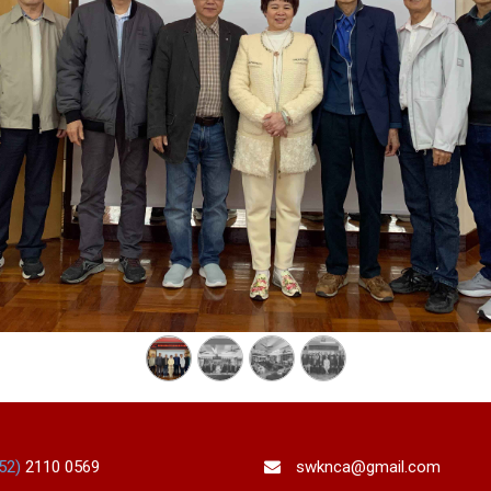
852)
2110 0569
swknca@gmail.com