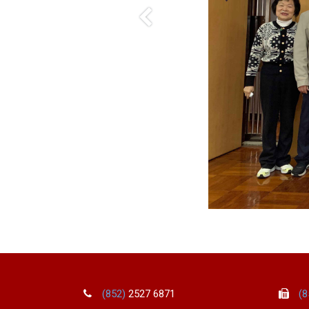
Previous
(852)
2527 6871
(