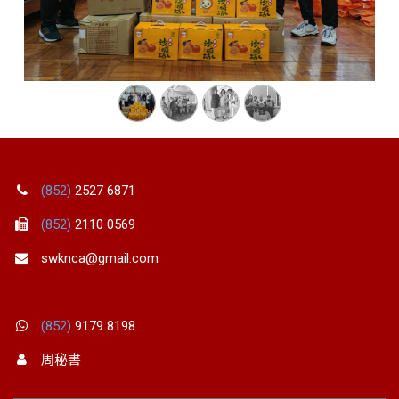
(852)
2527 6871
(852)
2110 0569
swknca@gmail.com
(852)
9179 8198
周秘書